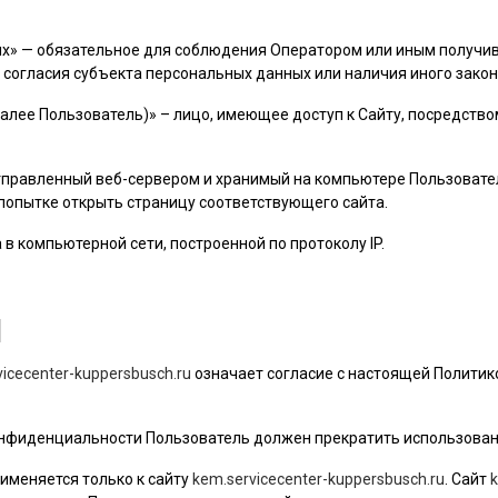
ых» — обязательное для соблюдения Оператором или иным получ
 согласия субъекта персональных данных или наличия иного закон
далее
Пользователь
)» – лицо, имеющее доступ к Сайту, посредств
 отправленный веб-сервером и хранимый на компьютере
Пользовате
 попытке открыть страницу соответствующего сайта.
а в компьютерной сети, построенной по протоколу IP.
Я
vicecenter-kuppersbusch.ru
означает согласие с настоящей Полити
 конфиденциальности
Пользователь
должен прекратить использован
именяется только к сайту
kem.servicecenter-kuppersbusch.ru
. Сайт
k