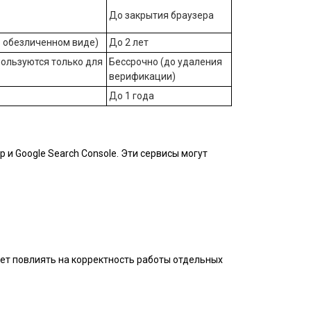
До закрытия браузера
 обезличенном виде)
До 2 лет
пользуются только для
Бессрочно (до удаления
верификации)
До 1 года
и Google Search Console. Эти сервисы могут
жет повлиять на корректность работы отдельных