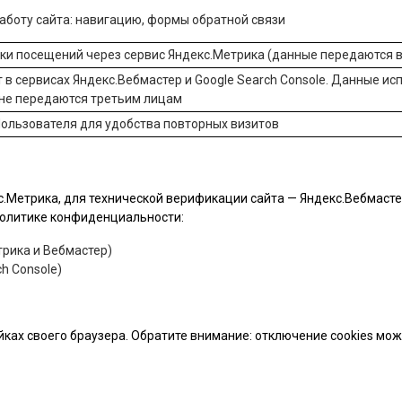
боту сайта: навигацию, формы обратной связи
ики посещений через сервис
Яндекс.Метрика
(данные передаются в
 в сервисах
Яндекс.Вебмастер
и
Google Search Console
. Данные ис
 не передаются третьим лицам
ользователя для удобства повторных визитов
.Метрика, для технической верификации сайта — Яндекс.Вебмастер 
 политике конфиденциальности:
рика и Вебмастер)
h Console)
йках своего браузера. Обратите внимание: отключение cookies мо