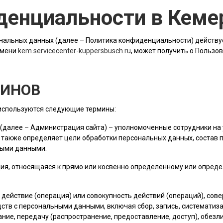
денциальности в Кеме
альных данных (далее – Политика конфиденциальности) действу
имени
kem.servicecenter-kuppersbusch.ru
, может получить о Пользо
МИНОВ
 используются следующие термины:
 (далее –
Администрация сайта
) – уполномоченные сотрудники на 
 также определяет цели обработки персональных данных, состав
ными данными.
ия, относящаяся к прямо или косвенно определенному или опред
е действие (операция) или совокупность действий (операций), со
ств с персональными данными, включая сбор, запись, систематиза
ание, передачу (распространение, предоставление, доступ), обез