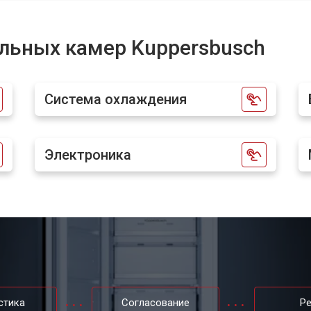
от 80 мин
о
льных камер Kuppersbusch
от 50 мин
о
Система охлаждения
от 60 мин
о
Электроника
от 40 мин
о
стика
Согласование
Р