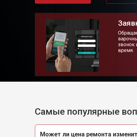
Заяв
Обращае
варочны
звонок 
время.
Самые популярные во
Может ли цена ремонта изменит