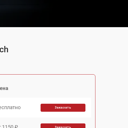
ch
ена
есплатно
Заказать
т 1150 ₽
Заказать