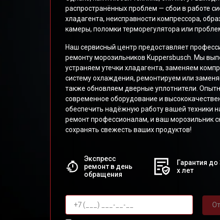
распространённых проблем — сбои в работе си
хладагента, неисправности компрессора, обра
камеры, поломки терморегулятора или пробле
Наш сервисный центр предоставляет професси
ремонту морозильников Kuppersbusch. Мы вып
устраняем утечки хладагента, заменяем комп
систему охлаждения, ремонтируем или заменя
также обновляем дверные уплотнители. Опыт
современное оборудование и высококачествен
обеспечить надёжную работу вашей техники н
ремонт профессионалам, и ваш морозильник с
сохранять свежесть ваших продуктов!
Экспресс
Гарантия до 
ремонт в день
х лет
обращения
От