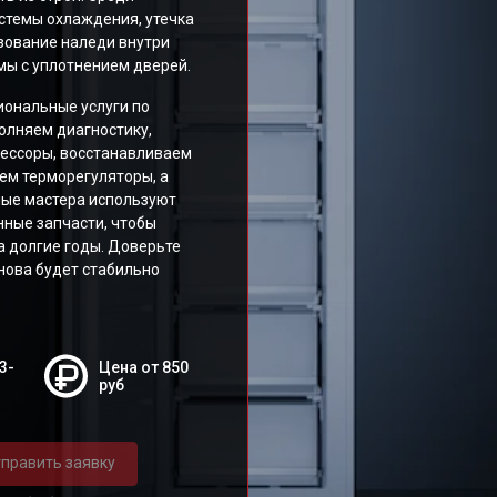
стемы охлаждения, утечка
зование наледи внутри
мы с уплотнением дверей.
ональные услуги по
олняем диагностику,
рессоры, восстанавливаем
ем терморегуляторы, а
ные мастера используют
ные запчасти, чтобы
а долгие годы. Доверьте
нова будет стабильно
3-
Цена от 850
руб
править заявку