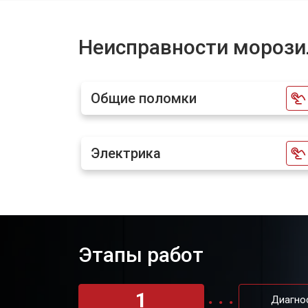
Ремонт капиллярной трубки
Неисправности морози
Заправка фреоном
Общие поломки
Замена шнура питания
Электрика
Ремонт вентилятора
Этапы работ
1
Диагно