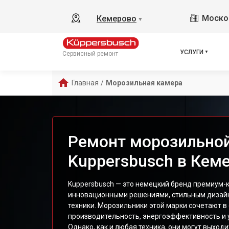
Москов
Кемерово
▼
УСЛУГИ
Сервисный ремонт
Главная
/
Морозильная камера
Ремонт морозильно
Kuppersbusch в Кем
Kuppersbusch — это немецкий бренд премиум-к
инновационными решениями, стильным дизай
техники. Морозильники этой марки сочетают в
производительность, энергоэффективность и 
Однако, как и любая техника, они могут выходи