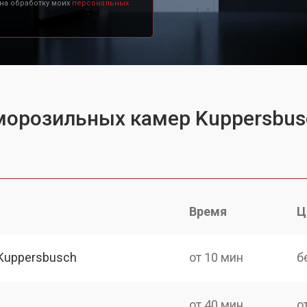
 на обработку моих
персональных
 морозильных камер Kuppersbus
Время
Ц
Kuppersbusch
от 10 мин
б
от 40 мин
о